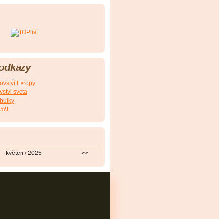
 odkazy
rovství Evropy
ovstvi sveta
abulky
ráči
květen / 2025
>>