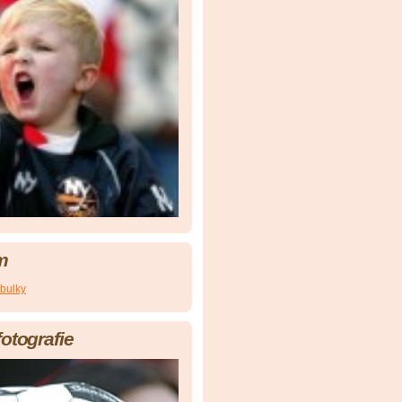
m
abulky
fotografie