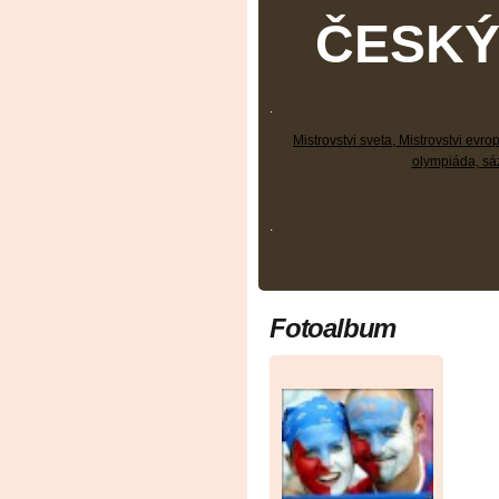
ČESK
.
Mistrovstvi sveta, Mistrovstvi evrop
olympiáda, sá
.
Fotoalbum