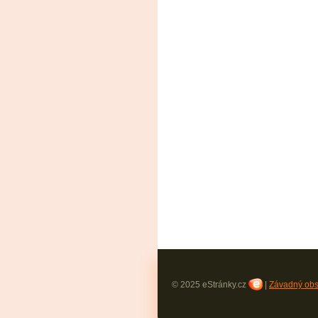
© 2025 eStránky.cz
|
Závadný ob