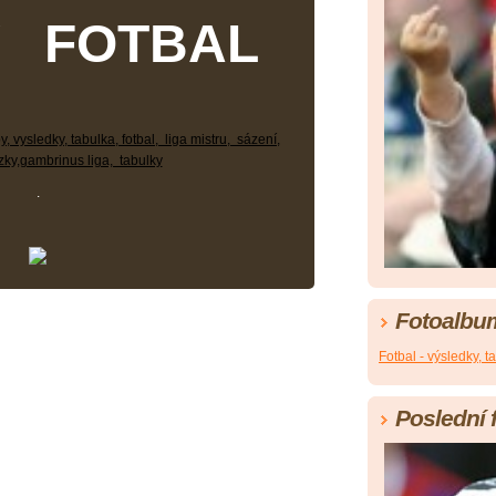
Ý FOTBAL
y, vysledky, tabulka, fotbal, liga mistru, sázení,
zky,gambrinus liga, tabulky
.
Fotoalbu
Fotbal - výsledky, t
Poslední 