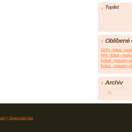
Toplist
Oblíbené
UEFA - fotbal - mist
FIFA - fotbal - mistr
Fotbal - výsledky, t
Fotbal - výsledky, h
Archiv
<<
sah?
|
Zpracování dat