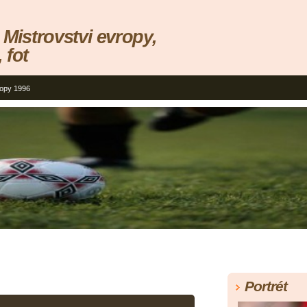
 Mistrovstvi evropy,
 fot
ropy 1996
Portrét